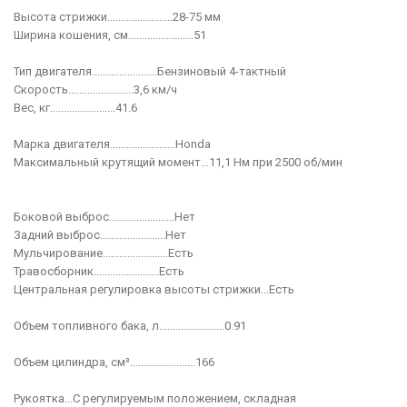
Высота стрижки........................28-75 мм
Ширина кошения, см........................51
Тип двигателя........................Бензиновый 4-тактный
Скорость........................3,6 км/ч
Вес, кг........................41.6
Марка двигателя........................Honda
Максимальный крутящий момент...11,1 Нм при 2500 об/мин
Боковой выброс........................Нет
Задний выброс........................Нет
Мульчирование........................Есть
Травосборник........................Есть
Центральная регулировка высоты стрижки...Есть
Объем топливного бака, л........................0.91
Объем цилиндра, см³........................166
Рукоятка...С регулируемым положением, складная