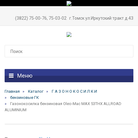
(3822) 75-00-76, 75-03-02
г.Томск ул.Иркутский тракт д.43
Меню
Главная
Каталог
Г А З О Н О К О С И Л К И
бензиновые ГК
Газонокосилка бензиновая Oleo-Mac MAX 53THX ALLROAD
ALUMINIUM